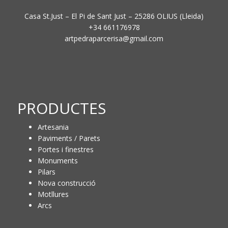
Casa St.Just – El Pi de Sant Just – 25286 OLIUS (Lleida)
+34 661176978
artpedraparcerisa@gmail.com
PRODUCTES
Artesania
Paviments / Parets
Portes i finestres
Monuments
Pilars
Nova construcció
Motllures
Arcs